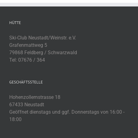
HÜTTE
Ski-Club Neustadt/Weinstr. e.V.
Grafenmattweg 5
79868 Feldberg / Schwarzwald
Tel: 07676 / 364
GESCHÄFTSSTELLE
Hohenzollernstrasse 18
67433 Neustadt
Geöffnet dienstags und ggf. Donnerstags von 16:00 -
18:00