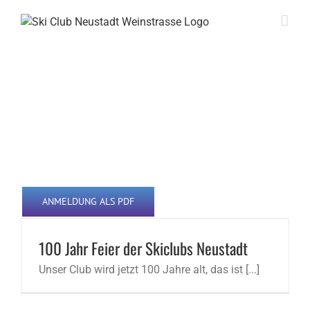
Skip
to
content
100 Jahre Skiclub
Neustadt
ANMELDUNG ALS PDF
100 Jahr Feier der Skiclubs Neustadt
Unser Club wird jetzt 100 Jahre alt, das ist [...]