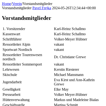
Home
/
Verein
/
Vorstandsmitglieder
Vorstandsmitglieder
Pavel Frejka
2024-05-26T12:34:44+00:00
Vorstandsmitglieder
1. Vorsitzender
Karl-Heinz Schallmo
Kassenwart
Karl-Heinz Schallmo
Schriftführer
Volker-Meyer Hübner
Ressortleiter Alpin
vakant
Sportwart Nordisch
vakant
Ressortleiter Tourenwesen
Dr. Christiane Grewe
nordisch
Ressortleiter Sommersport
vakant
Lehrwesen
Kerstin Riesterer
Skischule
Michael Mansmann
Eva Kirst und Ann-Kathrin
Jugendarbeit
Grewe
Geselligkeit
Elke May
Pressearbeit
Volker Meyer-Hübner
Hüttenverwaltung
Markus und Madeleine Bialas
Geschäftsstelle
Martina Schmitt