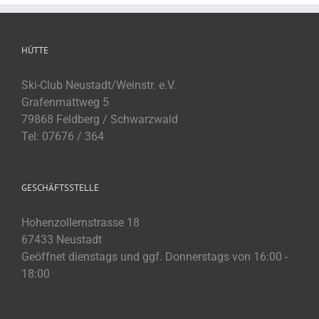
HÜTTE
Ski-Club Neustadt/Weinstr. e.V.
Grafenmattweg 5
79868 Feldberg / Schwarzwald
Tel: 07676 / 364
GESCHÄFTSSTELLE
Hohenzollernstrasse 18
67433 Neustadt
Geöffnet dienstags und ggf. Donnerstags von 16:00 -
18:00