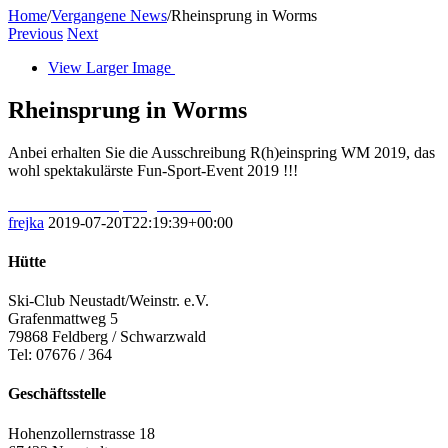
Home
/
Vergangene News
/
Rheinsprung in Worms
Previous
Next
View Larger Image
Rheinsprung in Worms
Anbei erhalten Sie die Ausschreibung R(h)einspring WM 2019, das
wohl spektakulärste Fun-Sport-Event 2019 !!!
Infos zum Rheinsprung als PDF
frejka
2019-07-20T22:19:39+00:00
Hütte
Ski-Club Neustadt/Weinstr. e.V.
Grafenmattweg 5
79868 Feldberg / Schwarzwald
Tel: 07676 / 364
Geschäftsstelle
Hohenzollernstrasse 18