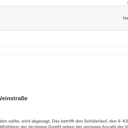
Ho
Weinstraße
inden sollte, wird abgesagt. Das betrifft den Schülerlauf, den 4-
schäftsführer der de-timing GmbH neben der geringen Anzahl der