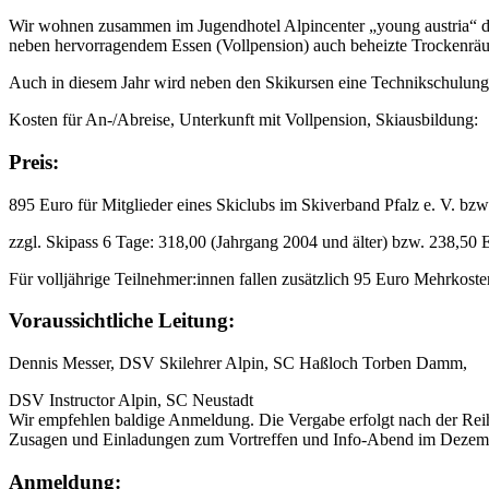
Wir wohnen zusammen im Jugendhotel Alpincenter „young austria“ di
neben hervorragendem Essen (Vollpension) auch beheizte Trockenrä
Auch in diesem Jahr wird neben den Skikursen eine Technikschulung 
Kosten für An-/Abreise, Unterkunft mit Vollpension, Skiausbildung:
Preis:
895 Euro für Mitglieder eines Skiclubs im Skiverband Pfalz e. V. bzw
zzgl. Skipass 6 Tage: 318,00 (Jahrgang 2004 und älter) bzw. 238,50
Für volljährige Teilnehmer:innen fallen zusätzlich 95 Euro Mehrkoste
Voraussichtliche Leitung:
Dennis Messer, DSV Skilehrer Alpin, SC Haßloch Torben Damm,
DSV Instructor Alpin, SC Neustadt
Wir empfehlen baldige Anmeldung. Die Vergabe erfolgt nach der Re
Zusagen und Einladungen zum Vortreffen und Info-Abend im Dezemb
Anmeldung: